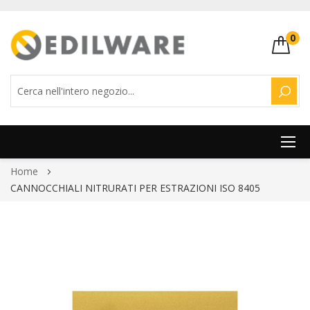
0
CERC
Salta
Home
al
CANNOCCHIALI NITRURATI PER ESTRAZIONI ISO 8405
contenuto
Vai
alla
fine
della
galleria