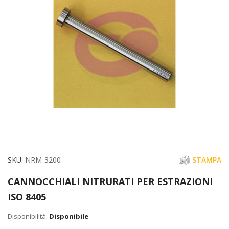
di
immagini
Vai
SKU
NRM-3200
STAMPA
all'inizio
CANNOCCHIALI NITRURATI PER ESTRAZIONI
della
ISO 8405
galleria
di
Disponibile
immagini