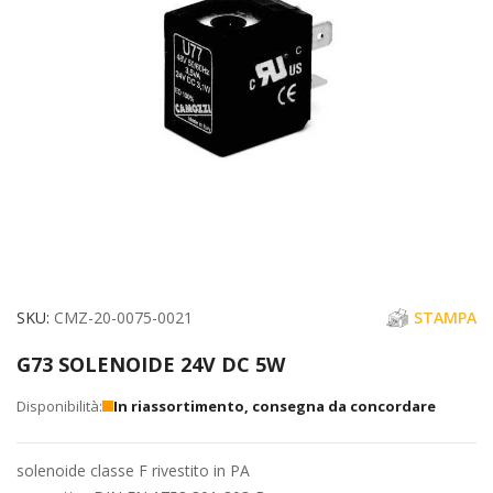
immagini
Vai
SKU
CMZ-20-0075-0021
STAMPA
all'inizio
G73 SOLENOIDE 24V DC 5W
della
galleria
In riassortimento, consegna da concordare
di
immagini
solenoide classe F rivestito in PA