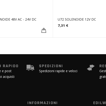
NOIDE 48V AC - 24V DC
U72 SOLENOIDE 12V DC
7,31 €
 RAPIDO
SPEDIZIONI
RE
e e post
Spedizioni rapide e veloci
Gest
oi acquisti
grat
INFORMAZIONI
EDIL