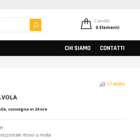
Carrello
0
Elementi
CERCA
CHI SIAMO
CONTATTI
STAMPA
ALVOLA
ile, consegna in 24 ore
le
rizzontale ritono a molla