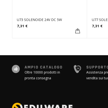
U73 SOLENOIDE 24V DC 5W
U77 SOLE
7,31 €
7,31 €
AMPIO CATALOGO
SUPPORTO
Oltre 10000 prodotti in
Assistenza pr
pronta consegna
vendita sui tu