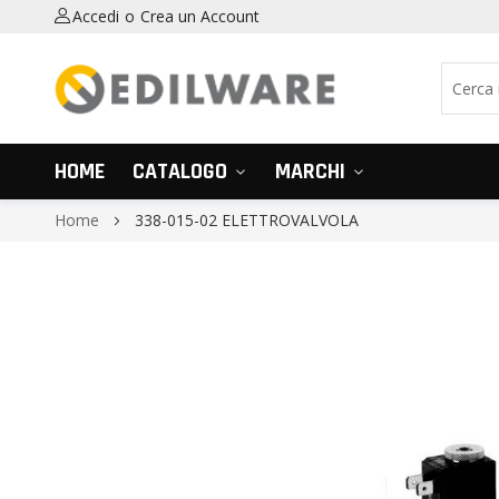
Accedi
Crea un Account
HOME
CATALOGO
MARCHI
Home
338-015-02 ELETTROVALVOLA
Vai
alla
fine
della
galleria
di
immagini