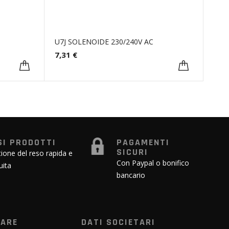
U7J SOLENOIDE 230/240V AC
7,31 €
SI PRODOTTI
PAGAMENTI
SICURI
ione del reso rapida e
Con Paypal o bonifico
uita
bancario
WARE
DATI SOCIETARI