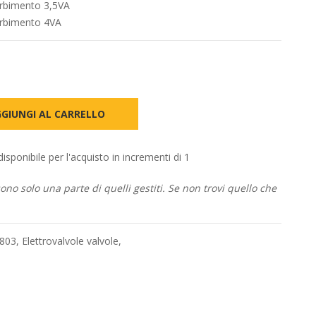
orbimento 3,5VA
orbimento 4VA
GIUNGI AL CARRELLO
onibile per l'acquisto in incrementi di 1
no solo una parte di quelli gestiti. Se non trovi quello che
-803
,
Elettrovalvole valvole
,