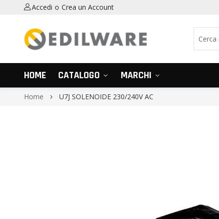
Accedi
Crea un Account
HOME
CATALOGO
MARCHI
Home
U7J SOLENOIDE 230/240V AC
Vai
alla
fine
della
galleria
di
immagini