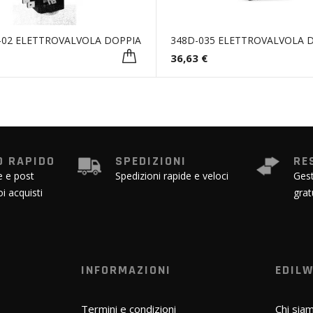
-02 ELETTROVALVOLA DOPPIA
348D-035 ELETTROVALVOLA 
36,63 €
 RAPIDO
SPEDIZIONI
RE
e e post
Spedizioni rapide e veloci
Gest
oi acquisti
grat
INFORMAZIONI
EDIL
Termini e condizioni
Chi sia