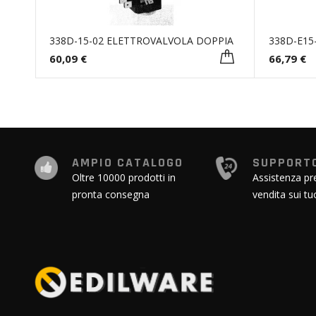
338D-15-02 ELETTROVALVOLA DOPPIA
338D-E15
60,09 €
66,79 €
AMPIO CATALOGO
SUPPORTO
Oltre 10000 prodotti in
Assistenza pr
pronta consegna
vendita sui tu