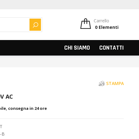
Carrello
0
Elementi
CERCA
CHI SIAMO
CONTATTI
STAMPA
0V AC
ile, consegna in 24 ore
ET
3-B