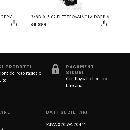
DOPPIA
348D-015-02 ELETTROVALVOLA DOPPIA
60,09 €
SI PRODOTTI
PAGAMENTI
SICURI
ione del reso rapida e
Con Paypal o bonifico
uita
bancario
WARE
DATI SOCIETARI
P.IVA 02059520441
mo