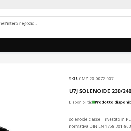
SKU
CMZ-20-0072-007J
U7J SOLENOIDE 230/24
Prodotto disponib
solenoide classe F rivestito in P
normativa DIN EN 1758 301-80