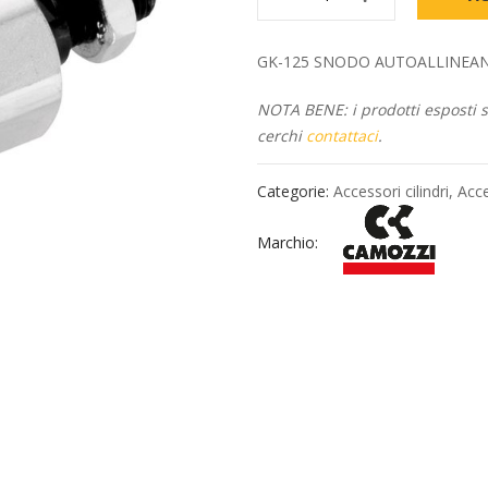
GK-125 SNODO AUTOALLINEANTE M2
NOTA BENE: i prodotti esposti so
cerchi
contattaci
.
Categorie:
Accessori cilindri
,
Acce
Marchio: