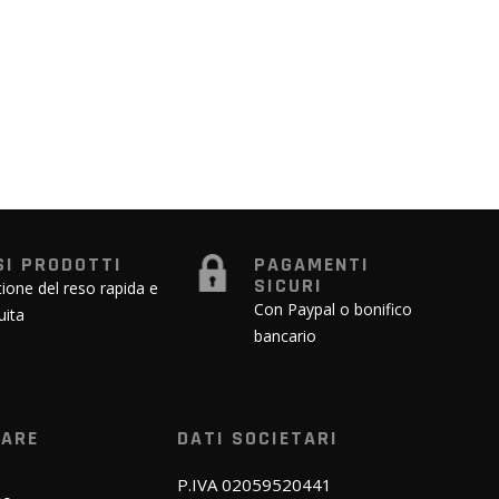
SI PRODOTTI
PAGAMENTI
SICURI
ione del reso rapida e
Con Paypal o bonifico
uita
bancario
WARE
DATI SOCIETARI
P.IVA 02059520441