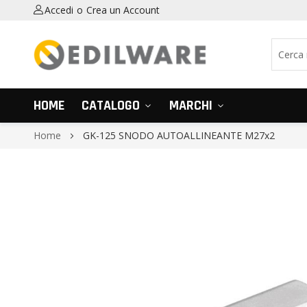
Accedi
Crea un Account
HOME
CATALOGO
MARCHI
Home
GK-125 SNODO AUTOALLINEANTE M27x2
Vai
alla
fine
della
galleria
di
immagini