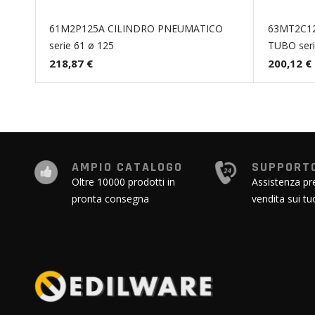
61M2P125A CILINDRO PNEUMATICO
63MT2C1
serie 61 ø 125
TUBO seri
218,87 €
200,12 €
AMPIO CATALOGO
SUPPORTO
Oltre 10000 prodotti in
Assistenza pr
pronta consegna
vendita sui tu