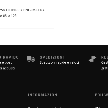
25A CILINDRO PNEUMATICO
e 63 ø 125
 RAPIDO
SPEDIZIONI
RE
e e post
Spedizioni rapide e veloci
Gest
oi acquisti
grat
INFORMAZIONI
EDIL