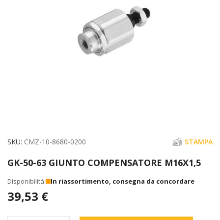
immagini
Vai
SKU
CMZ-10-8680-0200
STAMPA
all'inizio
GK-50-63 GIUNTO COMPENSATORE M16X1,5
della
galleria
In riassortimento, consegna da concordare
di
39,53 €
immagini