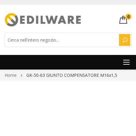
0
CERC
Salta
Home
GK-50-63 GIUNTO COMPENSATORE M16x1,5
al
contenuto
Vai
alla
fine
della
galleria
di