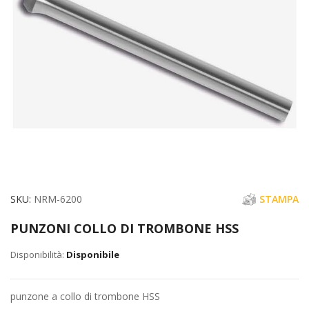
immagini
Vai
SKU
NRM-6200
STAMPA
all'inizio
PUNZONI COLLO DI TROMBONE HSS
della
galleria
Disponibile
di
immagini
punzone a collo di trombone HSS