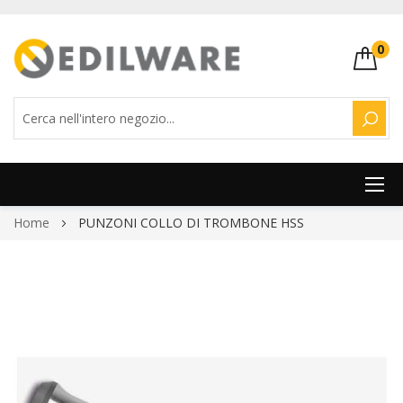
0
CERC
Salta
Home
PUNZONI COLLO DI TROMBONE HSS
al
contenuto
Vai
alla
fine
della
galleria
di