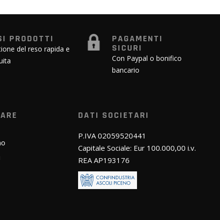
SI PRODOTTI
PAGAMENTI
SICURI
ione del reso rapida e
Con Paypal o bonifico
uita
bancario
WARE
DATI SOCIETARI
P.IVA 02059520441
mo
Capitale Sociale: Eur 100.000,00 i.v.
i
REA AP193176