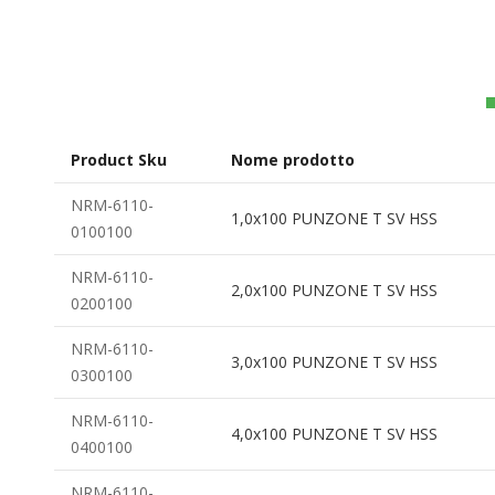
all'inizio
della
galleria
di
immagini
Product Sku
Nome prodotto
Elementi
NRM-6110-
1,0x100 PUNZONE T SV HSS
prodotti
0100100
raggruppati
NRM-6110-
2,0x100 PUNZONE T SV HSS
0200100
NRM-6110-
3,0x100 PUNZONE T SV HSS
0300100
NRM-6110-
4,0x100 PUNZONE T SV HSS
0400100
NRM-6110-