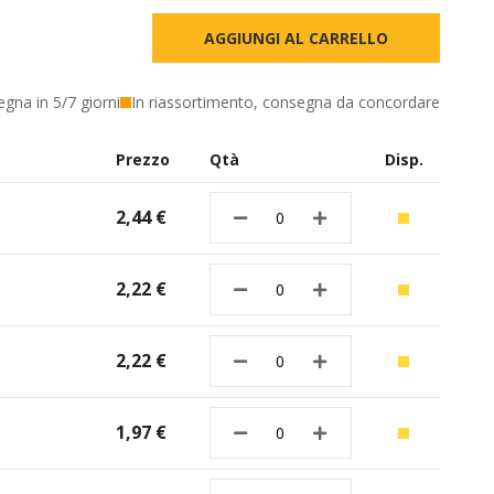
AGGIUNGI AL CARRELLO
egna in 5/7 giorni
In riassortimento, consegna da concordare
Prezzo
Qtà
Disp.
2,44 €
2,22 €
2,22 €
1,97 €