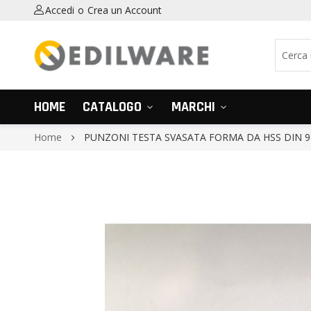
Accedi
Crea un Account
HOME
CATALOGO
MARCHI
Home
PUNZONI TESTA SVASATA FORMA DA HSS DIN 9
Vai
alla
fine
della
galleria
di
immagini